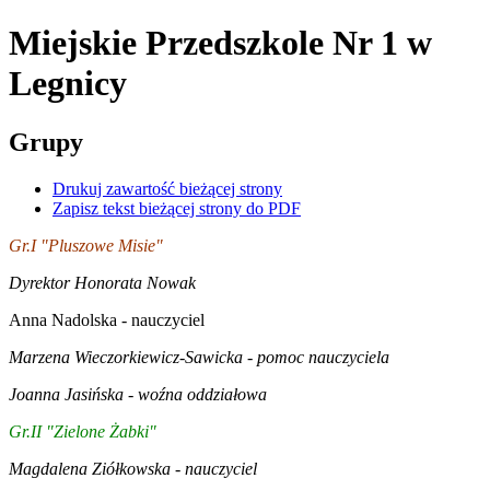
Miejskie Przedszkole Nr 1
w
Legnicy
Grupy
Drukuj zawartość bieżącej strony
Zapisz tekst bieżącej strony do PDF
Gr.I "Pluszowe Misie"
Dyrektor Honorata Nowak
Anna Nadolska - nauczyciel
Marzena Wieczorkiewicz-Sawicka - pomoc nauczyciela
Joanna Jasińska - woźna oddziałowa
Gr.II "Zielone Żabki"
Magdalena Ziółkowska - nauczyciel